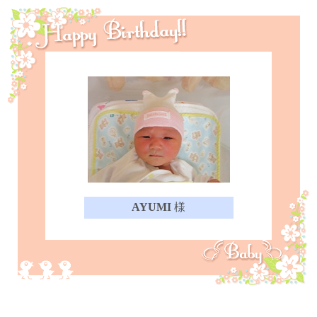
AYUMI
様