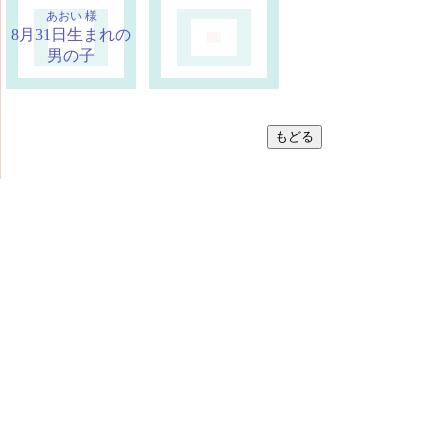
あおい 様
8月31日生まれの
男の子